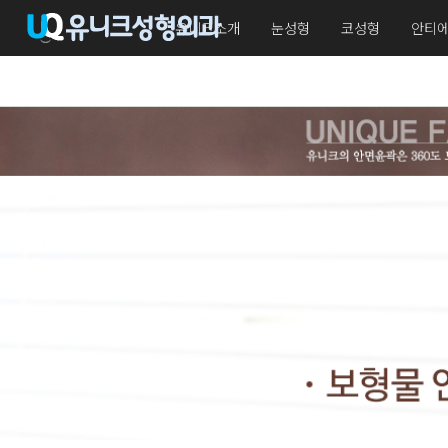
유니크소개
눈성형
코성형
안티