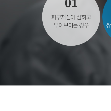
01
피부처짐이 심하고
부어보이는 경우
쌍