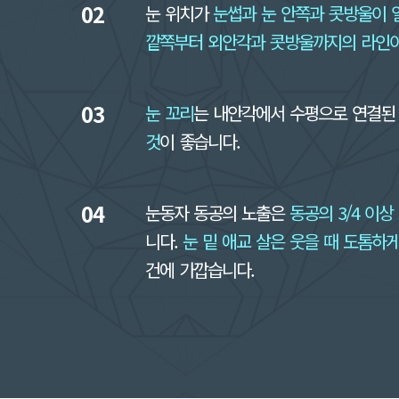
02
눈 위치가
눈썹과 눈 안쪽과 콧방울이 
깥쪽부터 외안각과 콧방울까지의 라인
03
눈 꼬리
는 내안각에서 수평으로 연결된
것
이 좋습니다.
04
눈동자 동공의 노출은
동공의 3/4 이상
니다.
눈 밑 애교 살은 웃을 때 도톰하
건에 가깝습니다.