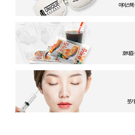
아이스팩 
호박즙 
붓기