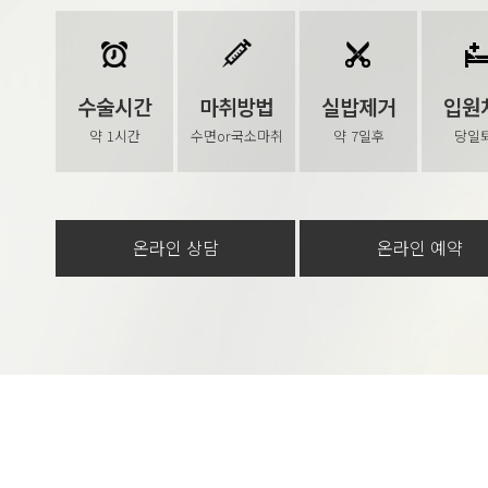
수술시간
마취방법
실밥제거
입원
약 1시간
수면or국소마취
약 7일후
당일
온라인 상담
온라인 예약