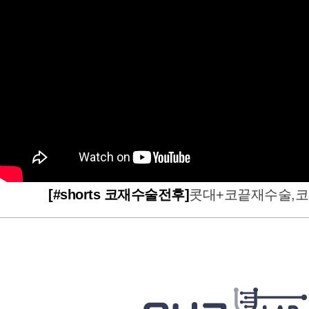
[#shorts 코재수술전후]
콧대+코끝재수술,