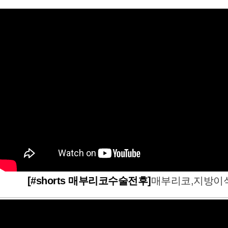
[#shorts 매부리코수술전후]
매부리코,지방이