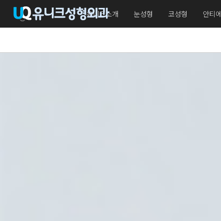
유니크소개
눈성형
코성형
안티